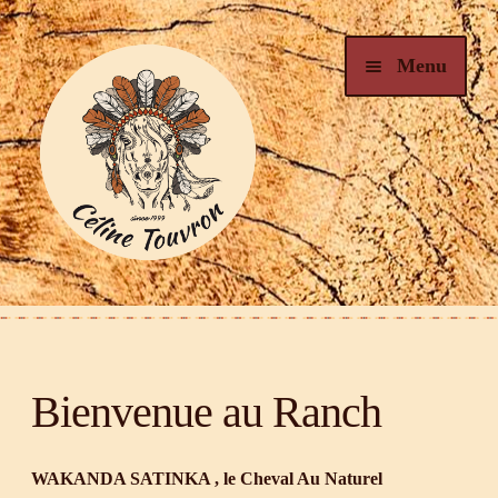
Aller
Aller
Menu
à
au
la
contenu
navigation
Bienvenue au Ranch
Qui suis-je
Bienvenue au Ranch
Camp Nature
WAKANDA SATINKA , le Cheval Au Naturel
Arts & Nature – Créations